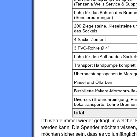
(Tanzania Wells Service & Suppl
Lohn für das Bohren des Brunne
(Sondierbohrungen)
200 Ziegelsteine, Kieselsteine 
des Sockels
4 Säcke Zement
3 PVC-Rohre Ø 4"
Lohn für den Aufbau des Sockel
Transport Handpumpe komplett 
Übernachtungsspesen in Morogor
Pinsel und Ölfarben
Busbillette Ifakara-Morogoro-Ifa
Diverses (Brunnenreinigung, Pum
Lokaltransporte, Löhne Brunne
Total
Ich werde immer wieder gefragt, in welcher 
werden kann. Die Spender möchten wissen,
möchten sicher sein, dass es vollumfänglic