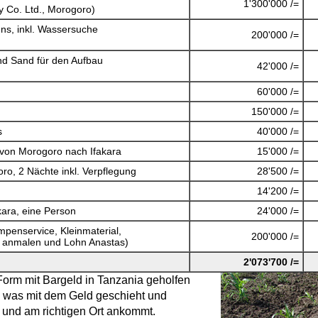
1'300'000 /=
y Co. Ltd., Morogoro)
ns, inkl. Wassersuche
200'000 /=
und Sand für den Aufbau
42'000 /=
60'000 /=
150'000 /=
s
40'000 /=
von Morogoro nach Ifakara
15'000 /=
o, 2 Nächte inkl. Verpflegung
28'500 /=
14'200 /=
kara, eine Person
24'000 /=
penservice, Kleinmaterial,
200'000 /=
n anmalen und Lohn Anastas)
2'073'700 /=
Form mit Bargeld in Tanzania geholfen
 was mit dem Geld geschieht und
h und am richtigen Ort ankommt.