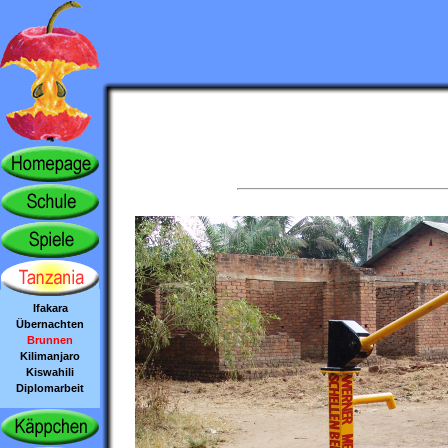
Ifakara
Übernachten
Brunnen
Kilimanjaro
Kiswahili
Diplomarbeit