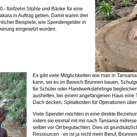
00.- fünfzehn Stühle und Bänke für eine
akara in Auftrag geben. Damit waren drei
hnlicher Beispiele, wie Spendengelder in
kerung eingesetzt wurden.
Es gibt viele Möglichkeiten wie man in Tansania
kann, sei es im Bereich Brunnen bauen, Schulg
für Schüler oder Handwerkslehrlinge begleichen,
aushelfen, bei einem angefangenen Haus eine T
Dach decken, Spitalkosten für Operationen übe
Viele Spender möchten in eine direkte Beziehun
indem sie einmal mit mir nach Tansania mitreisen
selber vor Ort begutachten. Dies ist grundsätzli
Ressourcen - es ist ja nicht mein Beruf, Brunn