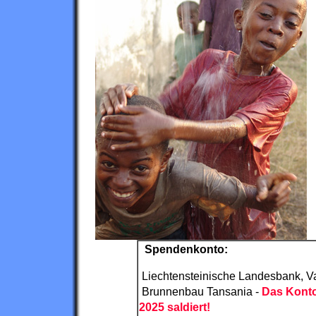
Spendenkonto:
Liechtensteinische Landesbank, V
Brunnenbau Tansania -
Das Kont
2025 saldiert!