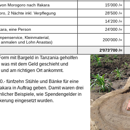
von Morogoro nach Ifakara
15'000 /=
o, 2 Nächte inkl. Verpflegung
28'500 /=
14'200 /=
kara, eine Person
24'000 /=
penservice, Kleinmaterial,
200'000 /=
n anmalen und Lohn Anastas)
2'073'700 /=
Form mit Bargeld in Tanzania geholfen
 was mit dem Geld geschieht und
h und am richtigen Ort ankommt.
00.- fünfzehn Stühle und Bänke für eine
akara in Auftrag geben. Damit waren drei
hnlicher Beispiele, wie Spendengelder in
kerung eingesetzt wurden.