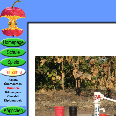
Ifakara
Übernachten
Brunnen
Kilimanjaro
Kiswahili
Diplomarbeit