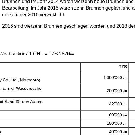
Brunnen und im Jahr 2014 waren vierzehn neue Brunnen und ei
Bearbeitung. Im Jahr 2015 waren zehn Brunnen geplant und ach
im Sommer 2016 verwirklicht.
2016 sind vierzehn Brunnen geschlagen worden und 2018 der
Wechselkurs: 1 CHF = TZS 2870/=
TZS
1'300'000 /=
y Co. Ltd., Morogoro)
ns, inkl. Wassersuche
200'000 /=
und Sand für den Aufbau
42'000 /=
60'000 /=
150'000 /=
s
40'000 /=