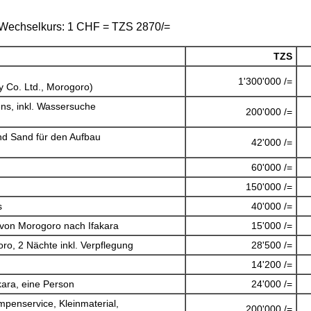
Wechselkurs: 1 CHF = TZS 2870/=
TZS
1'300'000 /=
y Co. Ltd., Morogoro)
ns, inkl. Wassersuche
200'000 /=
und Sand für den Aufbau
42'000 /=
60'000 /=
150'000 /=
s
40'000 /=
von Morogoro nach Ifakara
15'000 /=
o, 2 Nächte inkl. Verpflegung
28'500 /=
14'200 /=
kara, eine Person
24'000 /=
penservice, Kleinmaterial,
200'000 /=