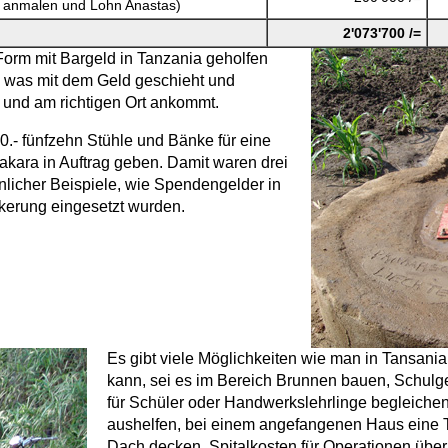
n anmalen und Lohn Anastas)
2'073'700 /=
Form mit Bargeld in Tanzania geholfen
 was mit dem Geld geschieht und
h und am richtigen Ort ankommt.
00.- fünfzehn Stühle und Bänke für eine
akara in Auftrag geben. Damit waren drei
hnlicher Beispiele, wie Spendengelder in
kerung eingesetzt wurden.
Es gibt viele Möglichkeiten wie man in Tansania
kann, sei es im Bereich Brunnen bauen, Schulg
für Schüler oder Handwerkslehrlinge begleichen,
aushelfen, bei einem angefangenen Haus eine T
Dach decken, Spitalkosten für Operationen übe