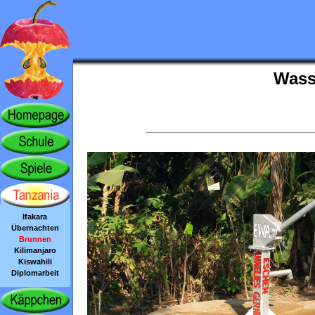
Wasse
Ifakara
Übernachten
Brunnen
Kilimanjaro
Kiswahili
Diplomarbeit